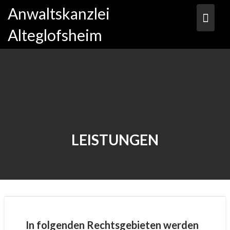
Skip
Anwaltskanzlei
to
content
Alteglofsheim
LEISTUNGEN
In folgenden Rechtsgebieten werden